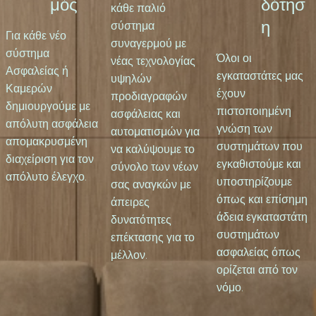
μός
δότησ
κάθε παλιό
η
σύστημα
Για κάθε νέο
συναγερμού με
σύστημα
Όλοι οι
νέας τεχνολογίας
Ασφαλείας ή
εγκαταστάτες μας
υψηλών
Καμερών
έχουν
προδιαγραφών
δημιουργούμε με
πιστοποιημένη
ασφάλειας και
απόλυτη ασφάλεια
γνώση των
αυτοματισμών για
απομακρυσμένη
συστημάτων που
να καλύψουμε το
διαχείριση για τον
εγκαθιστούμε και
σύνολο των νέων
απόλυτο έλεγχο.
υποστηρίζουμε
σας αναγκών με
όπως και επίσημη
άπειρες
άδεια εγκαταστάτη
δυνατότητες
συστημάτων
επέκτασης για το
ασφαλείας όπως
μέλλον.
ορίζεται από τον
νόμο.