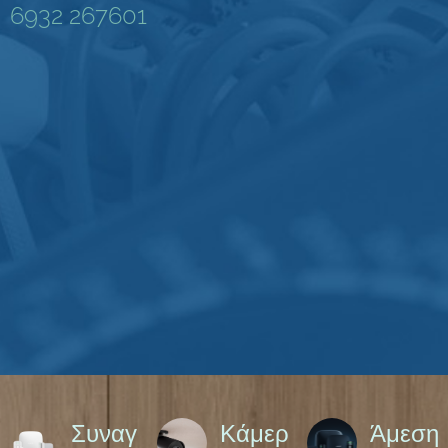
6932 267601
Συναγ
Κάμερ
Άμεση