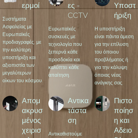
ερμοί
ες -
Υποστ
CCTV
ήριξη
Συστήματα
Ασφαλείας με
Ευρωπαϊκές
Η υποστήριξη
Ευρωπαϊκές
συσκευές με
είναι πάντα άμεση
προδιαγραφές, με
τεχνολογία που
για την επίλυση
την καλύτερη
ξεπερνά κάθε
του όποιου
υποστήριξη και
προσδοκία και
προβλήματος ή
αξιοπιστία των
καλύπτει κάθε
για την κάλυψη
μεγαλύτερων
απαίτηση.
όποιας νέας
οίκων του κόσμου.
ανάγκης σας.
Απομ
Αντικα
Πιστο
ακρυσ
τάστα
ποίησ
μένος
ση
η και
χειρισ
Αδειο
Αντικαθιστούμε